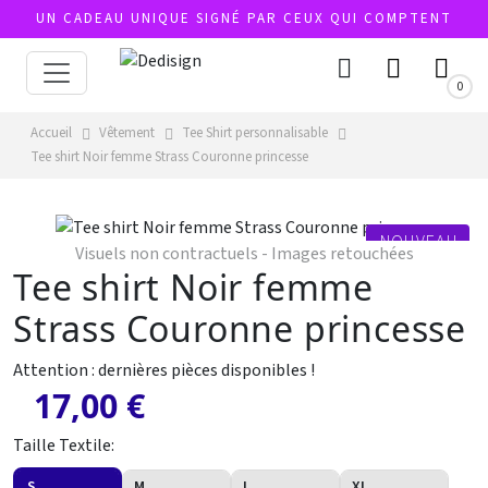
UN CADEAU UNIQUE SIGNÉ PAR CEUX QUI COMPTENT
0
Accueil
Vêtement
Tee Shirt personnalisable
Tee shirt Noir femme Strass Couronne princesse
NOUVEAU
Visuels non contractuels - Images retouchées
Tee shirt Noir femme
Strass Couronne princesse
Attention : dernières pièces disponibles !
17,00 €
Taille Textile:
S
M
L
XL