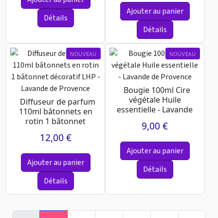
Ajouter au panier
Détails
Détails
NOUVEAU
NOUVEAU
Bougie 100ml Cire
végétale Huile
Diffuseur de parfum
essentielle - Lavande
110ml bâtonnets en
de Provence
rotin 1 bâtonnet
9,00 €
décoratif LHP -
12,00 €
Lavan...
Ajouter au panier
Ajouter au panier
Détails
Détails