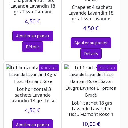
Chapelet 4 sachets
Lavande Lavandin 18
Chapelet 4 sachets
grs Tissu Flamant
Lavande Lavandin 18
Rose
grs Tissu Lavande
4,50 €
sous le Soleil
4,50 €
Ajouter au panier
Ajouter au panier
Détails
Détails
NOUVEAU
NOUVEAU
Lot horizontal 3
sachets Lavande
Lavandin 18 grs Tissu
Lot 1 sachet 18 grs
Flamant Rose
Lavande Lavandin
4,50 €
Tissu Flamant Rose 1
Savon 100grs
10,00 €
Ajouter au panier
Lavand...