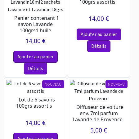
100grs assortis
14,00 €
Panier contenant 1
savon Lavande
100grs1 huile
Ajouter au panier
essentielle
14,00 €
Lavandin10ml2
Détails
sach...
Ajouter au panier
Détails
NOUVEAU
NOUVEAU
Lot de 6 savons
100grs assortis
Diffuseur de voiture
env. 7ml parfum
Lavande de Provence
14,00 €
5,00 €
Ajouter au panier