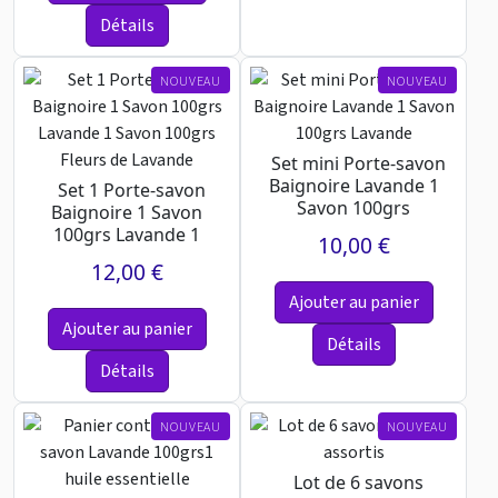
Détails
NOUVEAU
NOUVEAU
Set mini Porte-savon
Baignoire Lavande 1
Set 1 Porte-savon
Savon 100grs
Baignoire 1 Savon
Lavande
100grs Lavande 1
10,00 €
Savon 100grs Fleurs
12,00 €
de L...
Ajouter au panier
Ajouter au panier
Détails
Détails
NOUVEAU
NOUVEAU
Lot de 6 savons