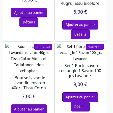
40grs Tissu Bicolore
Violet - Non
6,00 €
Ajouter au panier
cellophane
Détails
Ajouter au panier
Détails
NOUVEAU
NOUVEAU
Set 1 Porte-savon
rectangle 1 Savon 100
grs Lavande
Bourse Lavande
Lavandin environ
9,00 €
40grs Tissu Coton
Violet et Tarlatanne -
7,00 €
Ajouter au panier
Non ...
Détails
Ajouter au panier