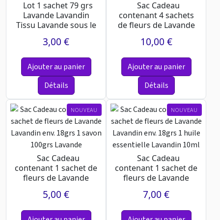
Lot 1 sachet 79 grs
Sac Cadeau
Lavande Lavandin
contenant 4 sachets
Tissu Lavande sous le
de fleurs de Lavande
Soleil 1 Savon 20 ...
Lavandin 1 huile
3,00 €
10,00 €
essentie...
Ajouter au panier
Ajouter au panier
Détails
Détails
NOUVEAU
NOUVEAU
Sac Cadeau
Sac Cadeau
contenant 1 sachet de
contenant 1 sachet de
fleurs de Lavande
fleurs de Lavande
Lavandin env. 18grs 1
Lavandin env. 18grs 1
5,00 €
7,00 €
savo...
huil...
Ajouter au panier
Ajouter au panier