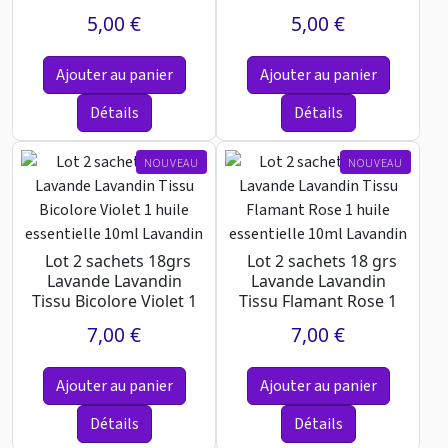
Savon 100grs
Soleil 1 Savon 10...
5,00 €
5,00 €
Lavande
Ajouter au panier
Ajouter au panier
Détails
Détails
NOUVEAU
NOUVEAU
Lot 2 sachets 18grs
Lot 2 sachets 18 grs
Lavande Lavandin
Lavande Lavandin
Tissu Bicolore Violet 1
Tissu Flamant Rose 1
huile essentiell...
huile essentielle ...
7,00 €
7,00 €
Ajouter au panier
Ajouter au panier
Détails
Détails